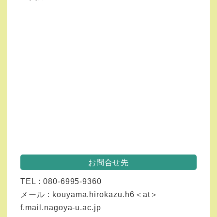
お問合せ先
TEL : 080-6995-9360
メール : kouyama.hirokazu.h6＜at＞
f.mail.nagoya-u.ac.jp